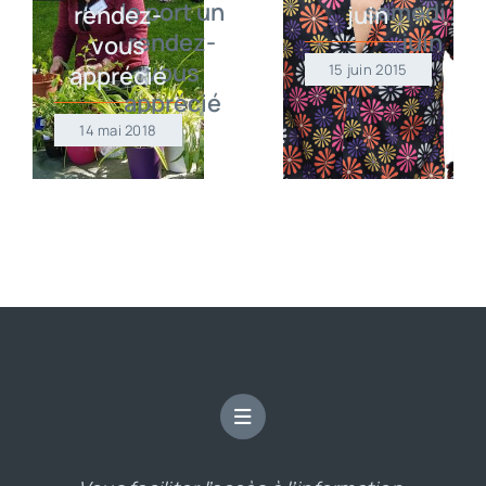
rendez-
juin
vous
apprécié
15 juin 2015
14 mai 2018