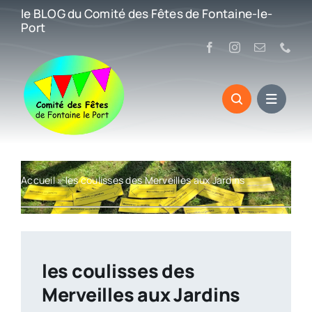
Passer
le BLOG du Comité des Fêtes de Fontaine-le-
au
Port
contenu
Accueil
»
les coulisses des Merveilles aux Jardins
les coulisses des
Merveilles aux Jardins