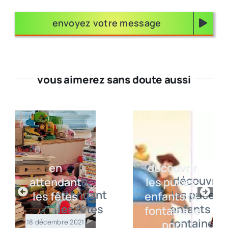
envoyez votre message
vous aimerez sans doute aussi
en
découvrir
attendant
les puces-
les fêtes
enfants de
fontaine le
18 décembre 2021
port