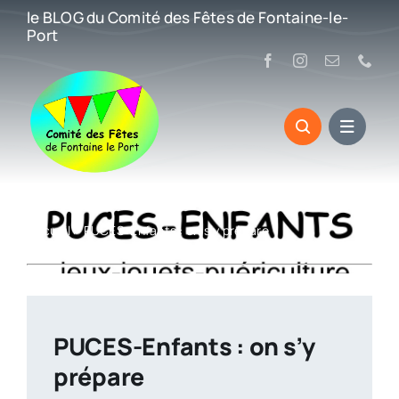
Passer
le BLOG du Comité des Fêtes de Fontaine-le-
au
Port
contenu
Accueil
»
PUCES-Enfants : on s’y prépare
PUCES-Enfants : on s’y
prépare