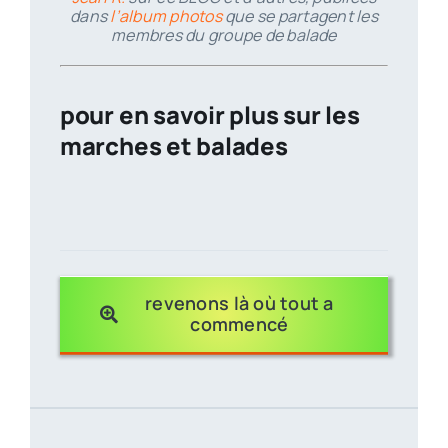
dans
l’album photos
que se partagent les
membres du groupe de balade
pour en savoir plus sur les
marches et balades
tous à l
revenons là où tout a
commencé