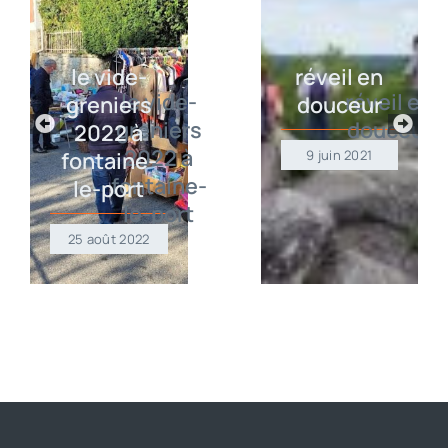
le vide-
réveil en
greniers
douceur
2022 à
fontaine-
9 juin 2021
le-port
25 août 2022