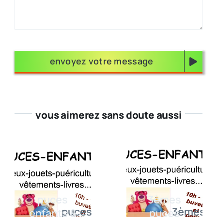
envoyez votre message
vous aimerez sans doute aussi
puces
3èmes
enfants &
puces