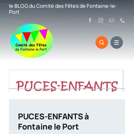
Passer
le BLOG du Comité des Fêtes de Fontaine-le-
au
Port
contenu
Accueil
»
PUCES-ENFANTS à Fontaine le Port
PUCES-ENFANTS à
Fontaine le Port