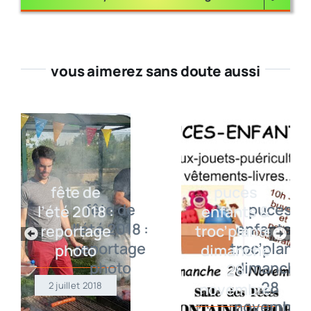
vous aimerez sans doute aussi
fête de
puces
l’été 2018 :
enfants &
reportage
troc’plantes
photo
dimanche
28
2 juillet 2018
novembre