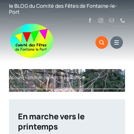
Passer
le BLOG du Comité des Fêtes de Fontaine-le-
au
Port
contenu
Accueil
»
En marche vers le printemps
En marche vers le
printemps