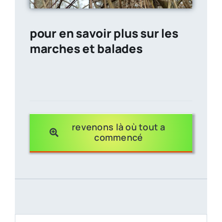
pour en savoir plus sur les
marches et balades
tous à l
revenons là où tout a
commencé
Comment