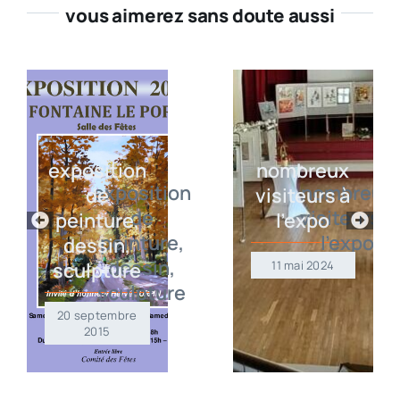
vous aimerez sans doute aussi
exposition
nombreux
de
visiteurs à
peinture,
l’expo
dessin,
sculpture
11 mai 2024
20 septembre
2015