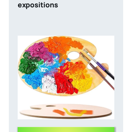
expositions
exposit