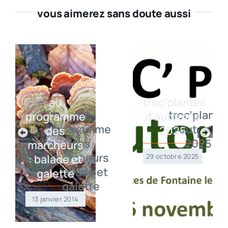
vous aimerez sans doute aussi
au
troc’plantes
programme
d’automne
des
2025
marcheurs
: balade et
29 octobre 2025
galette
13 janvier 2014