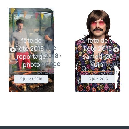
fête de
fête de
l’été 2018 :
l’été 2015
reportage
samedi 20
photo
juin
2 juillet 2018
15 juin 2015