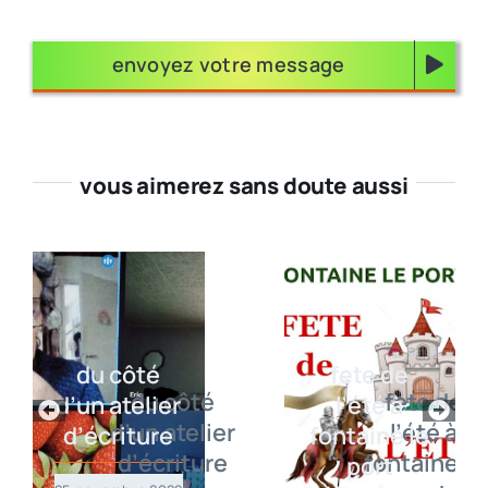
envoyez votre message
vous aimerez sans doute aussi
du côté
fete de
d’un atelier
l’été à
d’écriture
fontaine le
port