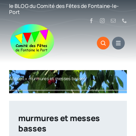
Passer
le BLOG du Comité des Fêtes de Fontaine-le-
au
Port
contenu
Accueil
»
murmures et messes basses
murmures et messes
basses