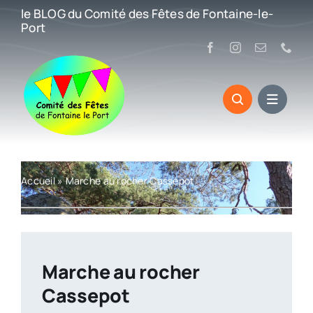
Passer
le BLOG du Comité des Fêtes de Fontaine-le-
au
Port
contenu
Accueil
»
Marche au rocher Cassepot
Marche au rocher
Cassepot