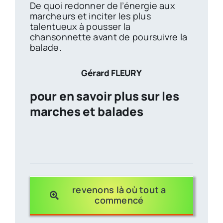
De quoi redonner de l’énergie aux
marcheurs et inciter les plus
talentueux à pousser la
chansonnette avant de poursuivre la
balade.
Gérard FLEURY
pour en savoir plus sur les
marches et balades
tous à l
revenons là où tout a
commencé